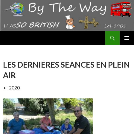
Recherche
By The Way – AS "SO BRITISH"
ALLER
MENU
AU
PRINCI
CONTENU
LES DERNIERES SEANCES EN PLEIN
AIR
2020