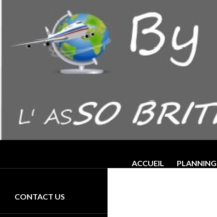
ALLER AU CONTENU
Recherche
By The Way – AS "SO BRITISH"
ACCUEIL
PLANNING
L’activité principale de l’association
est l'organisation d'activités
ludiques en langue anglaise ayant
CONTACT US
pour but de favoriser au maximum
la compréhension et la pratique de
l'oral.