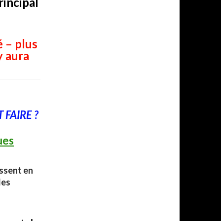
incipal
 – plus
y aura
FAIRE ?
ues
essent en
les