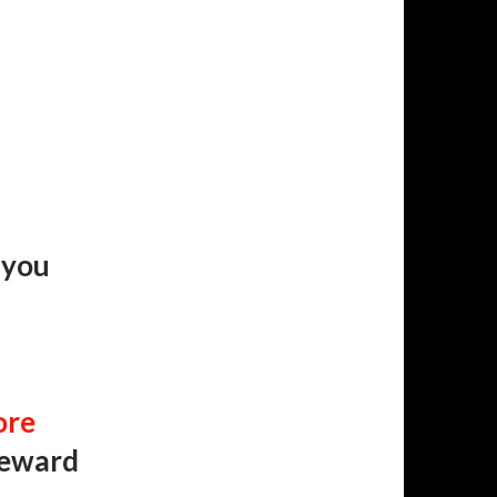
 you
ore
 reward