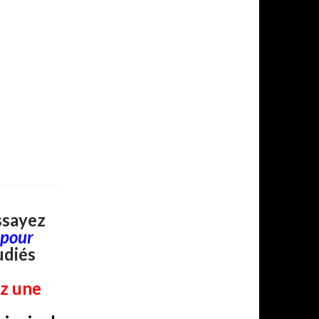
ssayez
 pour
udiés
ez une