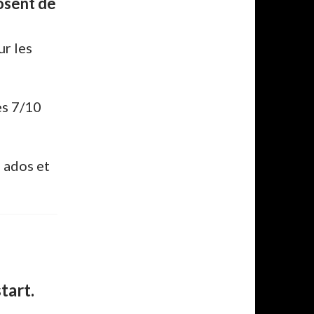
osent de
ur les
es 7/10
s ados et
tart.