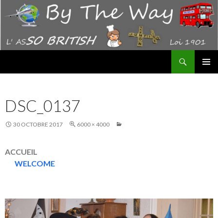
Recherche
By The Way – AS "SO BRITISH"
ALLER
MENU
AU
PRINCI
CONTENU
DSC_0137
30 OCTOBRE 2017
6000 × 4000
ACCUEIL
WELCOME